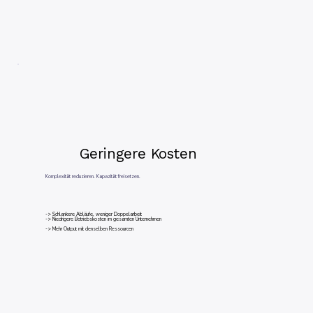
Geringere Kosten
Komplexität reduzieren. Kapazität freisetzen.
-> Schlankere Abläufe, weniger Doppelarbeit
-> Niedrigere Betriebskosten im gesamten Unternehmen
-> Mehr Output mit denselben Ressourcen