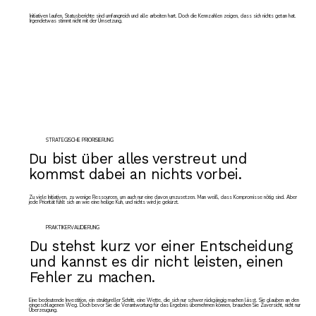
Initiativen laufen, Statusberichte sind umfangreich und alle arbeiten hart. Doch die Kennzahlen zeigen, dass sich nichts getan hat.
Irgendetwas stimmt nicht mit der Umsetzung.
STRATEGISCHE PRIORISIERUNG
Du bist über alles verstreut und
kommst dabei an nichts vorbei.
Zu viele Initiativen, zu wenige Ressourcen, um auch nur eine davon umzusetzen. Man weiß, dass Kompromisse nötig sind. Aber
jede Priorität fühlt sich an wie eine heilige Kuh, und nichts wird je gekürzt.
PRAKTIKERVALIDIERUNG
Du stehst kurz vor einer Entscheidung
und kannst es dir nicht leisten, einen
Fehler zu machen.
Eine bedeutende Investition, ein struktureller Schritt, eine Wette, die sich nur schwer rückgängig machen lässt. Sie glauben an den
eingeschlagenen Weg. Doch bevor Sie die Verantwortung für das Ergebnis übernehmen können, brauchen Sie Zuversicht, nicht nur
Überzeugung.