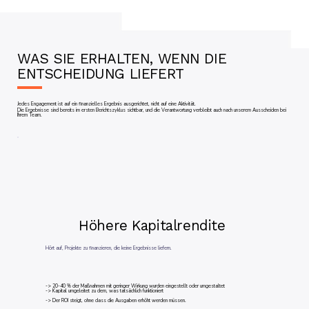
WAS SIE ERHALTEN, WENN DIE
ENTSCHEIDUNG LIEFERT
Jedes Engagement ist auf ein finanzielles Ergebnis ausgerichtet, nicht auf eine Aktivität.
Die Ergebnisse sind bereits im ersten Berichtszyklus sichtbar, und die Verantwortung verbleibt auch nach unserem Ausscheiden bei
Ihrem Team.
Höhere Kapitalrendite
Hört auf, Projekte zu finanzieren, die keine Ergebnisse liefern.
-> 20-40 % der Maßnahmen mit geringer Wirkung wurden eingestellt oder umgestaltet
-> Kapital umgeleitet zu dem, was tatsächlich funktioniert
-> Der ROI steigt, ohne dass die Ausgaben erhöht werden müssen.