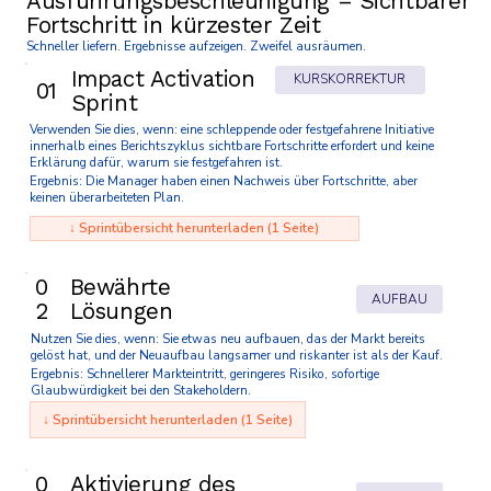
Ausführungsbeschleunigung – Sichtbarer
Fortschritt in kürzester Zeit
Schneller liefern. Ergebnisse aufzeigen. Zweifel ausräumen.
Impact Activation
KURSKORREKTUR
01
Sprint
Verwenden Sie dies, wenn: eine schleppende oder festgefahrene Initiative
innerhalb eines Berichtszyklus sichtbare Fortschritte erfordert und keine
Erklärung dafür, warum sie festgefahren ist.
Ergebnis: Die Manager haben einen Nachweis über Fortschritte, aber
keinen überarbeiteten Plan.
↓ Sprintübersicht herunterladen (1 Seite)
0
Bewährte
AUFBAU
2
Lösungen
Nutzen Sie dies, wenn: Sie etwas neu aufbauen, das der Markt bereits
gelöst hat, und der Neuaufbau langsamer und riskanter ist als der Kauf.
Ergebnis: Schnellerer Markteintritt, geringeres Risiko, sofortige
Glaubwürdigkeit bei den Stakeholdern.
↓ Sprintübersicht herunterladen (1 Seite)
0
Aktivierung des