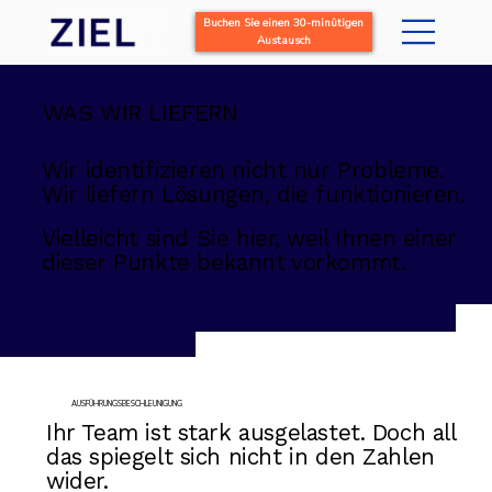
Buchen Sie einen 30-minütigen
Austausch
WAS WIR LIEFERN
Wir identifizieren nicht nur Probleme.
Wir liefern Lösungen, die funktionieren.
Vielleicht sind Sie hier, weil Ihnen einer
dieser Punkte bekannt vorkommt.
AUSFÜHRUNGSBESCHLEUNIGUNG
Ihr Team ist stark ausgelastet. Doch all
das spiegelt sich nicht in den Zahlen
wider.