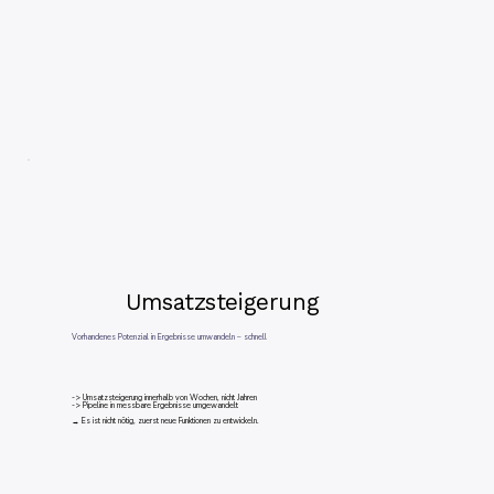
Umsatzsteigerung
Vorhandenes Potenzial in Ergebnisse umwandeln – schnell
-> Umsatzsteigerung innerhalb von Wochen, nicht Jahren
-> Pipeline in messbare Ergebnisse umgewandelt
→ Es ist nicht nötig, zuerst neue Funktionen zu entwickeln.