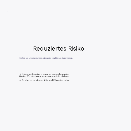
Reduziertes Risiko
Treffen Sie Entscheidungen, die in der Realität Bestand haben.
-> Risiken wurden erkannt, bevor sie kostspielig wurden
Weniger Verzögerungen, weniger gescheiterte Initiativen
-> Entscheidungen, die einer kritischen Prüfung standhalten