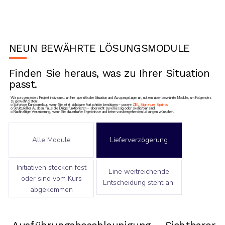
NEUN BEWÄHRTE LÖSUNGSMODULE
Finden Sie heraus, was zu Ihrer Situation
passt.
Wir passen jedes Projekt individuell an Ihre spezifische Situation und Ausgangslage an, nutzen aber bewährte Module, um Folgendes
zu gewährleisten:
o Sofortige Kurskorrektur, wenn Sie jetzt sichtbare Fortschritte benötigen – unsere
ZIEL Signature Sprints
o Struktureller Ausbau, falls die Dinge funktionieren – aber nicht zuverlässig oder skalierbar sind.
o Nachhaltige Verankerung, wenn Sie dauerhafte Ergebnisse und keine vorübergehenden Lösungen wünschen.
Alle Module
Lieferverzögerung
Initiativen stecken fest
Eine weitreichende
oder sind vom Kurs
Entscheidung steht an.
abgekommen